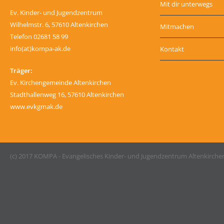
Mit dir unterwegs
Ev. Kinder- und Jugendzentrum
Wilhelmstr. 6, 57610 Altenkirchen
Mitmachen
Telefon 02681 58 99
info(at)kompa-ak.de
Kontakt
Träger:
Ev. Kirchengemeinde Altenkirchen
Stadthallenweg 16, 57610 Altenkirchen
www.evkgmak.de
(c) 2017 KOMPA - Evangelisches Kinder- und Jugendzentrum Altenkirche