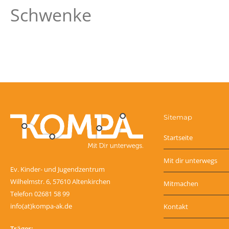
Schwenke
Sitemap
Startseite
Mit dir unterwegs
Ev. Kinder- und Jugendzentrum
Wilhelmstr. 6, 57610 Altenkirchen
Mitmachen
Telefon 02681 58 99
info(at)kompa-ak.de
Kontakt
Träger: