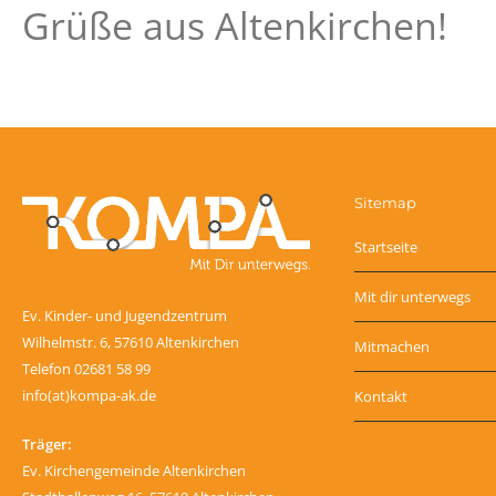
Grüße aus Altenkirchen!
Sitemap
Startseite
Mit dir unterwegs
Ev. Kinder- und Jugendzentrum
Wilhelmstr. 6, 57610 Altenkirchen
Mitmachen
Telefon 02681 58 99
info(at)kompa-ak.de
Kontakt
Träger:
Ev. Kirchengemeinde Altenkirchen