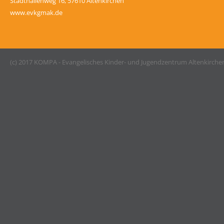
Stadthallenweg 16, 57610 Altenkirchen
www.evkgmak.de
(c) 2017 KOMPA - Evangelisches Kinder- und Jugendzentrum Altenkirche