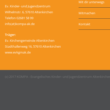
Mit dir unterwegs
Ev. Kinder- und Jugendzentrum
Wilhelmstr. 6, 57610 Altenkirchen
Mitmachen
Telefon 02681 58 99
info(at)kompa-ak.de
Kontakt
Träger:
Ev. Kirchengemeinde Altenkirchen
Stadthallenweg 16, 57610 Altenkirchen
www.evkgmak.de
(c) 2017 KOMPA - Evangelisches Kinder- und Jugendzentrum Altenkirche