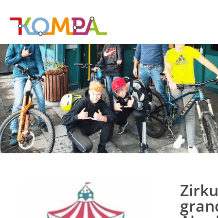
Zirk
gran