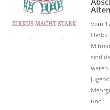
Absc
Alte
Vom 17
Herbst
Mitmac
sind da
waren 
Jugend
Mehrge
und…